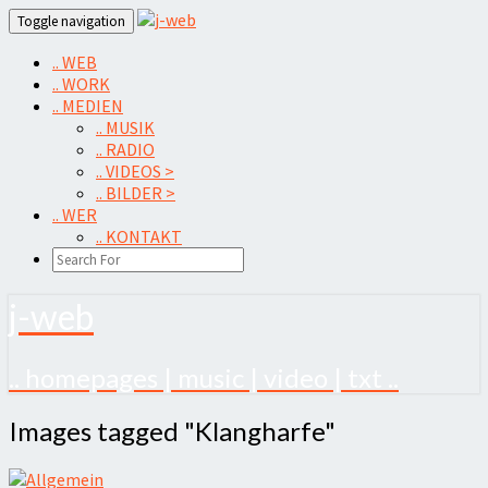
Skip
Toggle navigation
to
content
.. WEB
.. WORK
.. MEDIEN
.. MUSIK
.. RADIO
.. VIDEOS >
.. BILDER >
.. WER
.. KONTAKT
SEARCH
ICON
j-web
.. homepages | music | video | txt ..
Images
Images tagged "Klangharfe"
tagged
"Klangharfe"