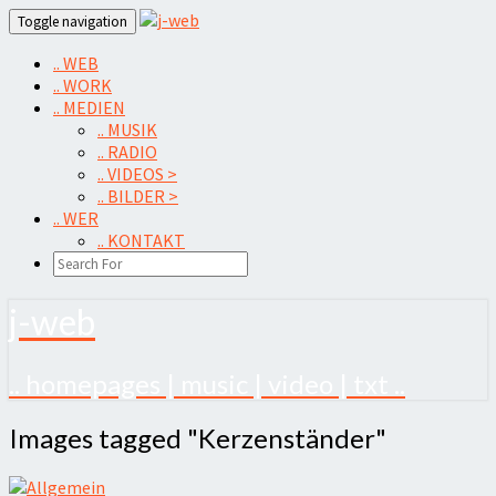
Skip
Toggle navigation
to
content
.. WEB
.. WORK
.. MEDIEN
.. MUSIK
.. RADIO
.. VIDEOS >
.. BILDER >
.. WER
.. KONTAKT
SEARCH
ICON
j-web
.. homepages | music | video | txt ..
Images
Images tagged "Kerzenständer"
tagged
"Kerzenständer"