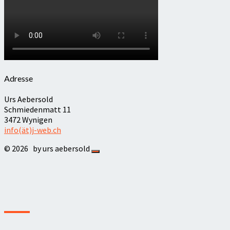
Adresse
Urs Aebersold
Schmiedenmatt 11
3472 Wynigen
info(ät)j-web.ch
© 2026
by urs aebersold