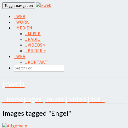
Skip
Toggle navigation
to
content
.. WEB
.. WORK
.. MEDIEN
.. MUSIK
.. RADIO
.. VIDEOS >
.. BILDER >
.. WER
.. KONTAKT
SEARCH
ICON
j-web
.. homepages | music | video | txt ..
Images
Images tagged "Engel"
tagged
"Engel"