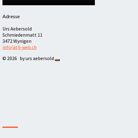
Adresse
Urs Aebersold
Schmiedenmatt 11
3472 Wynigen
info(ät)j-web.ch
© 2026
by urs aebersold